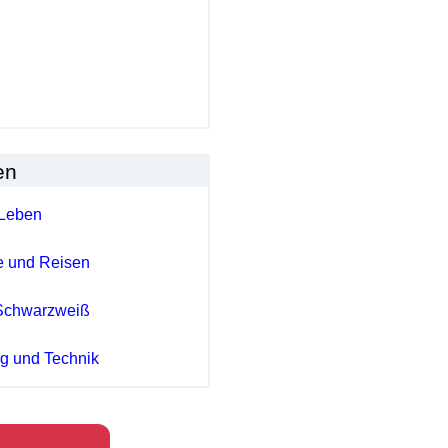
en
Leben
e und Reisen
Schwarzweiß
ng und Technik