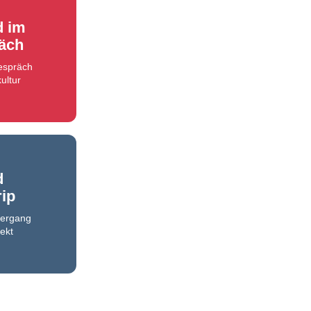
d im
äch
Gespräch
ultur
d
rip
iergang
ekt