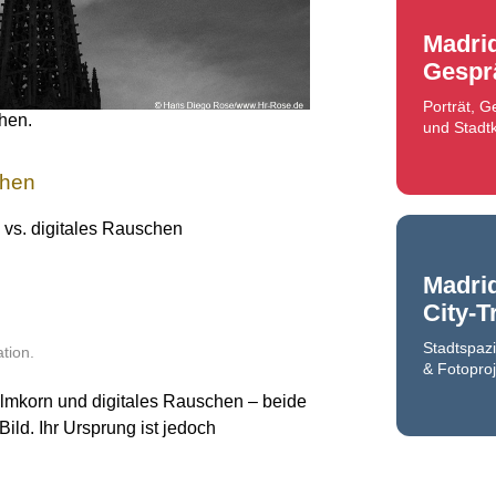
Madri
Gespr
Porträt, 
chen.
und Stadtk
chen
 vs. digitales Rauschen
Madri
City-T
Stadtspaz
tion.
& Fotoproj
Filmkorn und digitales Rauschen – beide
Bild. Ihr Ursprung ist jedoch