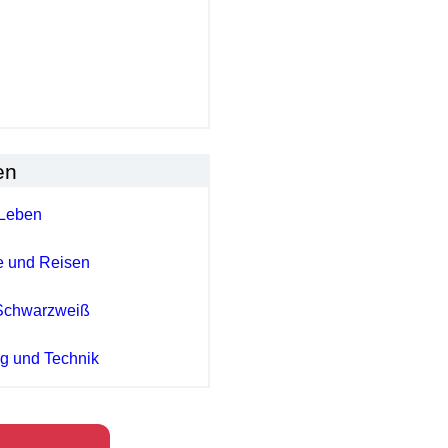
en
Leben
e und Reisen
Schwarzweiß
ng und Technik