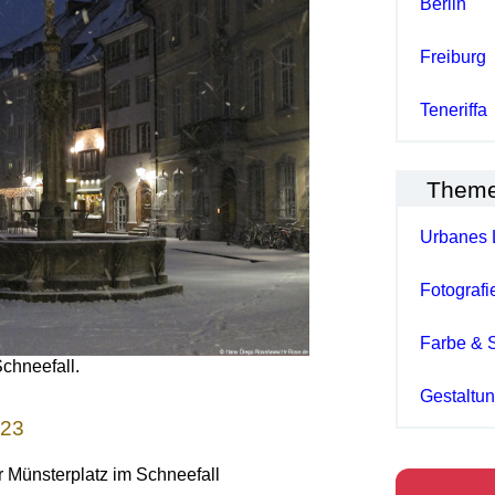
Berlin
Freiburg
Teneriffa
Them
Urbanes 
Fotografi
Farbe & 
chneefall.
Gestaltu
023
r Münsterplatz im Schneefall