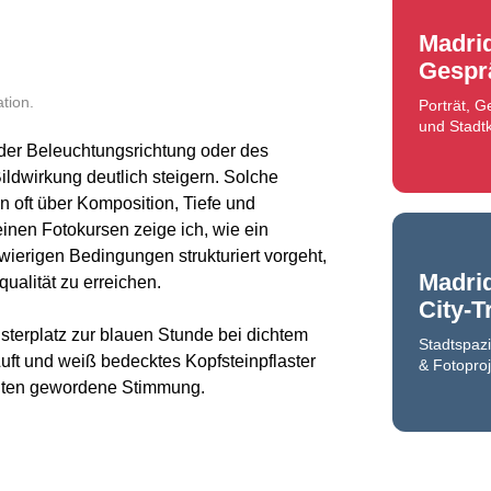
Madri
Gespr
tion.
Porträt, 
und Stadtk
der Beleuchtungsrichtung oder des
ldwirkung deutlich steigern. Solche
 oft über Komposition, Tiefe und
nen Fotokursen zeige ich, wie ein
wierigen Bedingungen strukturiert vorgeht,
Madri
ualität zu erreichen.
City-T
sterplatz zur blauen Stunde bei dichtem
Stadtspaz
uft und weiß bedecktes Kopfsteinpflaster
& Fotoproj
elten gewordene Stimmung.