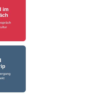
d im
äch
Gespräch
ultur
d
rip
iergang
ekt