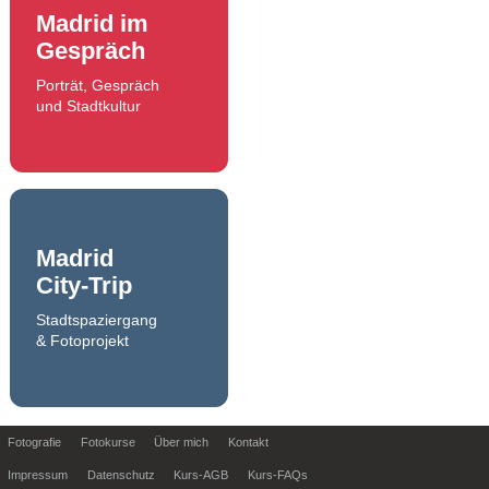
Madrid im
Gespräch
Porträt, Gespräch
und Stadtkultur
Madrid
City-Trip
Stadtspaziergang
& Fotoprojekt
Fotografie
Fotokurse
Über mich
Kontakt
Impressum
Datenschutz
Kurs-AGB
Kurs-FAQs