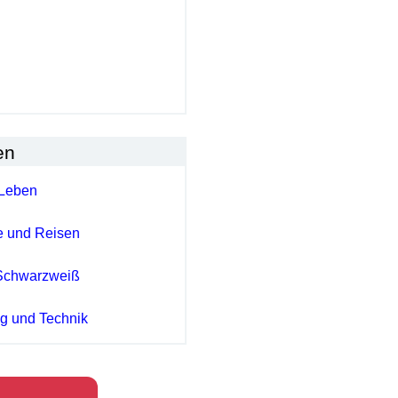
en
Leben
e und Reisen
Schwarzweiß
ng und Technik