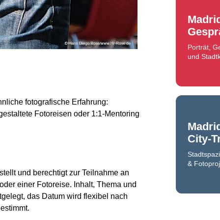
Madri
Gespr
Porträt, 
und Stadtk
liche fotografische Erfahrung:
 gestaltete Fotoreisen oder 1:1-Mentoring
Madri
City-T
Stadtspaz
& Fotoproj
stellt und berechtigt zur Teilnahme an
oder einer Fotoreise. Inhalt, Thema und
tgelegt, das Datum wird flexibel nach
estimmt.