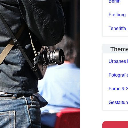
Berlin
Freiburg
Teneriffa
Them
Urbanes 
Fotografi
Farbe & 
Gestaltu