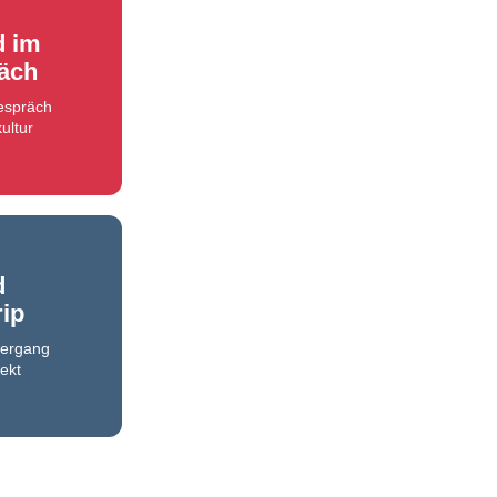
d im
äch
Gespräch
ultur
d
rip
iergang
ekt