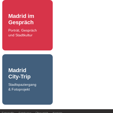
Madrid im
Gespräch
Porträt, Gespräch
und Stadtkultur
Madrid
City-Trip
Stadtspaziergang
& Fotoprojekt
Fotografie
Fotokurse
Über mich
Kontakt