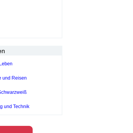
en
Leben
e und Reisen
Schwarzweiß
ng und Technik