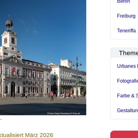
Berlin
Freiburg
Teneriffa
Them
Urbanes 
Fotografi
Farbe & 
Gestaltu
.
tualisiert März 2026