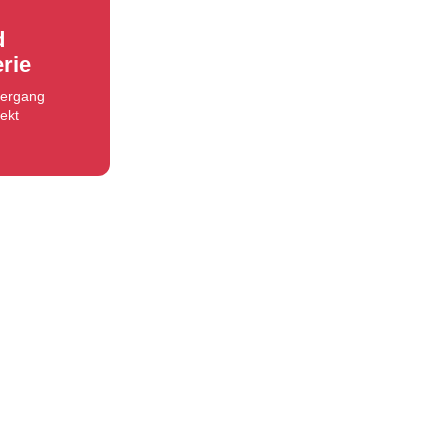
d
rie
iergang
ekt