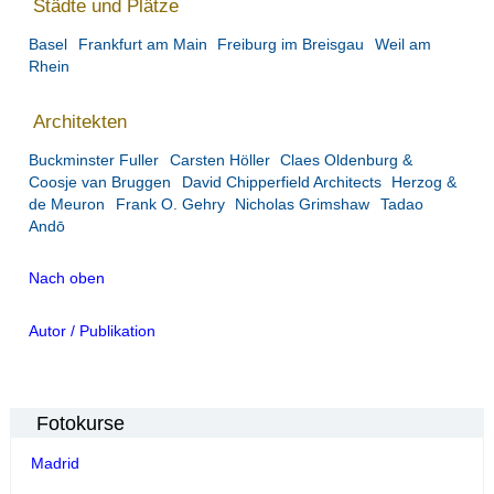
Städte und Plätze
Basel
Frankfurt am Main
Freiburg im Breisgau
Weil am
Rhein
Architekten
Buckminster Fuller
Carsten Höller
Claes Oldenburg &
Coosje van Bruggen
David Chipperfield Architects
Herzog &
de Meuron
Frank O. Gehry
Nicholas Grimshaw
Tadao
Andō
Nach oben
Autor / Publikation
Fotokurse
Madrid